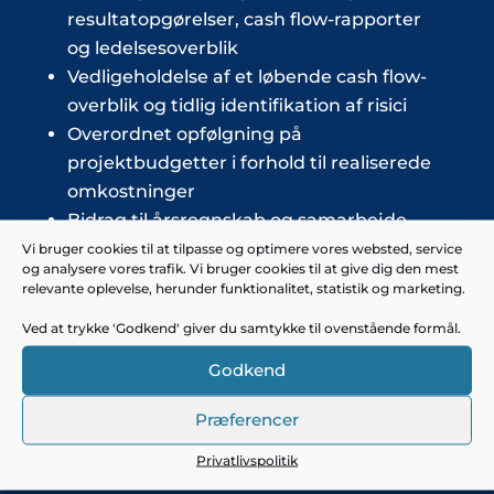
resultatopgørelser, cash flow-rapporter
og ledelsesoverblik
Vedligeholdelse af et løbende cash flow-
overblik og tidlig identifikation af risici
Overordnet opfølgning på
projektbudgetter i forhold til realiserede
omkostninger
Bidrag til årsregnskab og samarbejde
med revisor
Vi bruger cookies til at tilpasse og optimere vores websted, service
og analysere vores trafik. Vi bruger cookies til at give dig den mest
Optimering af økonomiske arbejdsgange,
relevante oplevelse, herunder funktionalitet, statistik og marketing.
stamdata og rapporteringsstrukturer
Ved at trykke 'Godkend' giver du samtykke til ovenstående formål.
Din profil
Godkend
Mint søger en finansprofil, der kombinerer
sans for detaljen med evnen til at formidle
Præferencer
klare økonomiske indsigter til ikke-
finansielle interessenter.
Privatlivspolitik